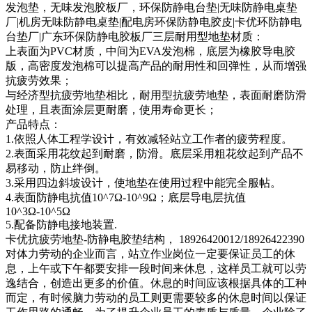
发泡垫，无味发泡胶板厂，环保防静电台垫|无味防静电桌垫
厂|机房无味防静电桌垫|配电房环保防静电胶皮|卡优环防静电
台垫厂|广东环保防静电胶板厂三层耐用型地垫材质：
上表面为PVC材质，中间为EVA发泡棉，底层为橡胶导电胶
版，高密度发泡棉可以提高产品的耐用性和回弹性，从而增强
抗疲劳效果；
与经济型抗疲劳地垫相比，耐用型抗疲劳地垫，表面耐磨防滑
处理，且表面涂层更耐磨，使用寿命更长；
产品特点：
1.依照人体工程学设计，有效减轻站立工作者的疲劳程度。
2.表面采用花纹起到耐磨，防滑。底层采用粗花纹起到产品不
易移动，防止绊倒。
3.采用四边斜坡设计，使地垫在使用过程中能完全服帖。
4.表面防静电抗值10^7Ω-10^9Ω；底层导电层抗值
10^3Ω-10^5Ω
5.配备防静电接地装置.
卡优抗疲劳地垫-防静电胶垫结构， 18926420012/18926422390
对体力劳动的企业而言，站立作业岗位一定要保证员工的休
息，上午或下午都要安排一段时间来休息，这样员工就可以劳
逸结合，创造出更多的价值。休息的时间应该根据具体的工种
而定，有时候脑力劳动的员工则更需要较多的休息时间以保证