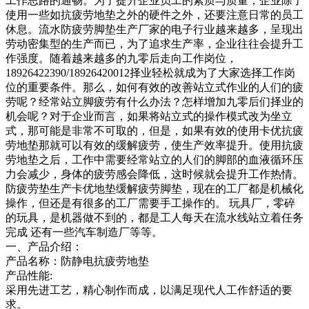
工作思路的通畅。为了提升企业员工的素质与质量，企业除了
使用一些如抗疲劳地垫之外的硬件之外，还要注意日常的员工
休息。流水防疲劳脚垫生产厂家的电子行业越来越多，呈现出
劳动密集型的生产而已，为了追求生产率，企业往往会提升工
作强度。随着越来越多的九零后走向工作岗位，
18926422390/18926420012择业轻松就成为了大家选择工作岗
位的重要条件。那么，如何有效的改善站立式作业的人们的疲
劳呢？经常站立脚疲劳有什么办法？怎样增加九零后们择业的
机会呢？对于企业而言，如果将站立式的操作模式改为坐立
式，那可能是非常不可取的，但是，如果有效的使用卡优抗疲
劳地垫那就可以有效的缓解疲劳，使生产效率提升。使用抗疲
劳地垫之后，工作中需要经常站立的人们的脚部的血液循环压
力会减少，身体的疲劳感会降低，这时候就会提升工作热情。
防疲劳垫生产卡优地垫缓解疲劳脚垫，现在的工厂都是机械化
操作，但还是有很多的工厂需要手工操作的。 玩具厂，零碎
的玩具，是机器做不到的，都是工人每天在流水线站立着任务
完成 还有一些汽车制造厂等等。
一、产品介绍：
产品名称：防静电抗疲劳地垫
产品性能:
采用先进工艺，精心制作而成，以满足现代人工作舒适的要
求。