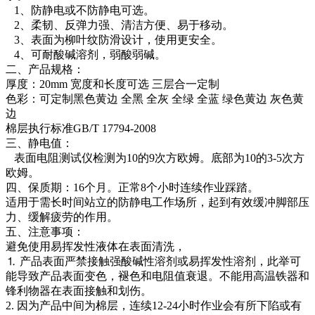
1、防静电或不防静电可选。
2、柔韧、反弹力强、清洁方便、易于移动。
3、表面为柳叶纹防滑设计，使用更安全。
4、可耐酸碱溶剂，弱酸弱碱。
二、产品规格：
厚度：20mm 宽度和长度可选 三层合一定制
色彩：可定制黑色黄边 全黑 全灰 全绿 全蓝 绿色黄边 灰色黄
边
棉层执行标准GB/T 17794-2008
三、静电值：
表面电阻测试仪检测为10的9次方欧姆。底部为10的3-5次方
欧姆。
四、保质期：16个月。正常8个小时连续作业踩踏。
适用于需长时间站立的防静电工作场所，起到有效缓冲脚部压
力、缓解疲劳的作用。
五、注意事项：
避免使用易挥发性液体在表面清洗，
⒈ 产品表面严禁接触强酸碱性溶剂或易挥发性溶剂，此举可
能导致产品表面变色，褪色和电阻值衰退。不能用高温铁器和
锋利物器在表面接触和划伤。
2. 因为产品中间为棉层，连续12-24小时作业会有所下陷或有