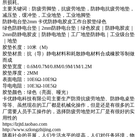
所损耗。
主要关键词：防疲劳脚垫，抗疲劳地垫，防静电抗疲劳地垫，
减压垫，缓冲垫，工业地垫，工业地脚垫
防静电台垫2mm 卡优防静电胶皮工作台胶垫绿色
绿色防静电台垫｜2mm防静电台垫｜绿色胶皮｜防静电胶皮｜
2mm防静电胶皮｜防静电地垫｜工厂地垫防静电｜工业级台垫
｜地垫
胶垫长度：10米（M)
胶垫材质：抗（导）静电材料和耗散静电材料合成橡胶等制做
而成
胶垫宽度：0.6M/0.7M/0.8M/0.9M/1M/1.2M
胶垫厚度：2MM
表面电阻：10E6Ω-10E9Ω
导电电阻：10E3Ω-10E5Ω
胶垫颜色：绿色（亮面、哑光）
卡优静电科技有限公司主要生产防滑抗疲劳地垫、防静电桌垫
等等、虽然现在的工厂都是机械化操作，但是还是有很多的工
厂需要人员手工操作的，选择防疲劳地垫对工厂是有很好的实
用性的
https://lzjtd.taobao.com
http://www.szlongzhijing.com
随着社会的开展，人们生活水平的提高，人们对任务环境，物