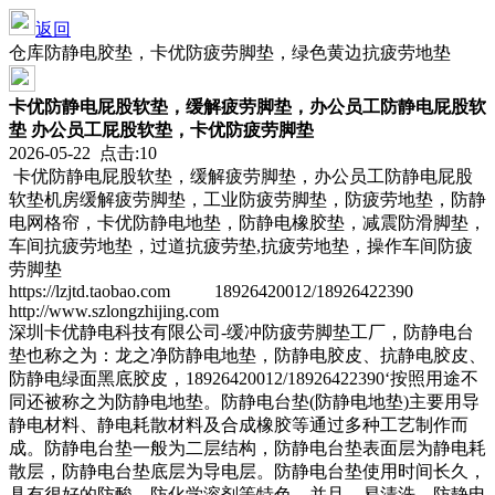
返回
仓库防静电胶垫，卡优防疲劳脚垫，绿色黄边抗疲劳地垫
卡优防静电屁股软垫，缓解疲劳脚垫，办公员工防静电屁股软
垫 办公员工屁股软垫，卡优防疲劳脚垫
2026-05-22 点击:10
卡优防静电屁股软垫，缓解疲劳脚垫，办公员工防静电屁股
软垫机房缓解疲劳脚垫，工业防疲劳脚垫，防疲劳地垫，防静
电网格帘，卡优防静电地垫，防静电橡胶垫，减震防滑脚垫，
车间抗疲劳地垫，过道抗疲劳垫,抗疲劳地垫，操作车间防疲
劳脚垫
https://lzjtd.taobao.com 18926420012/18926422390
http://www.szlongzhijing.com
深圳卡优静电科技有限公司-缓冲防疲劳脚垫工厂，防静电台
垫也称之为：龙之净防静电地垫，防静电胶皮、抗静电胶皮、
防静电绿面黑底胶皮，18926420012/18926422390‘按照用途不
同还被称之为防静电地垫。防静电台垫(防静电地垫)主要用导
静电材料、静电耗散材料及合成橡胶等通过多种工艺制作而
成。防静电台垫一般为二层结构，防静电台垫表面层为静电耗
散层，防静电台垫底层为导电层。防静电台垫使用时间长久，
具有很好的防酸、防化学溶剂等特色，并且，易清洗。防静电