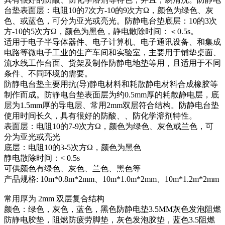
台垫表面层：电阻10的7次方-10的9次方Ω，颜色为绿色、灰
色、或蓝色，可分为亚光或亮光。防静电台垫底层：10的3次
方-10的5次方Ω，颜色为黑色，静电散除时间：＜0.5s。
适用于电子半导体器件、电子计算机、电子通讯设备、和集成
电路等微电子工业的生产车间和实验室，主要用于铺垫桌面、
流水线工作台面、货架及制作防静电地垫等用，且适用于不同
条件、不同环境的需要。
防静电台垫主要用抗(导)静电材料和耗散静电材料合成橡胶等
制作而成。防静电台垫表面层为约0.5mm厚的耗散静电层，底
层为1.5mm厚的导电层、常用2mm双层符合结构。防静电台垫
使用时间长久，具有很好的防酸、、防化学溶剂特性。
表面层：电阻10的7-9次方Ω，颜色为绿色、灰色或兰色，可
分为亚光或亮光
底层：电阻10的3-5次方Ω，颜色为黑色
静电散除时间：< 0.5s
可供颜色有绿色、灰色、兰色、黑色等
产品规格: 10m*0.8m*2mm、10m*1.0m*2mm、10m*1.2m*2mm
常用厚为 2mm 双层复合结构
颜色：绿色，灰色，蓝色，黑色防静电垫3.5MM灰色发泡阻燃
防静电胶垫，阻燃防疲劳脚垫，灰色发泡胶垫，蓝色3.5阻燃