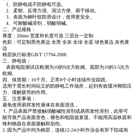
1、防静电或不防静电可选。
2、柔韧、反弹力强、清洁方便、易于移动。
3、表面为柳叶纹防滑设计，使用更安全。
4、可耐酸碱溶剂，弱酸弱碱。
二、产品规格：
厚度：20mm 宽度和长度可选 三层合一定制
色彩：可定制黑色黄边 全黑 全灰 全绿 全蓝 绿色黄边 灰色黄
边
棉层执行标准GB/T 17794-2008
三、静电值：
表面电阻测试仪检测为10的9次方欧姆。底部为10的3-5次方
欧姆。
四、保质期：16个月。正常8个小时连续作业踩踏。
适用于需长时间站立的防静电工作场所，起到有效缓冲脚部压
力、缓解疲劳的作用。
五、注意事项：
避免使用易挥发性液体在表面清洗，
⒈ 产品表面严禁接触强酸碱性溶剂或易挥发性溶剂，此举可
能导致产品表面变色，褪色和电阻值衰退。不能用高温铁器和
锋利物器在表面接触和划伤。
2. 因为产品中间为棉层，连续12-24小时作业会有所下陷或有