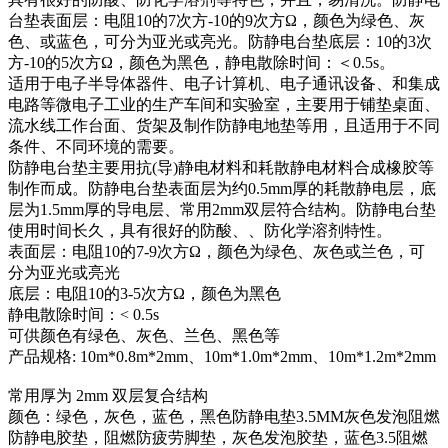
台垫表面层：电阻10的7次方-10的9次方Ω，颜色为绿色、灰
色、或蓝色，可分为亚光或亮光。防静电台垫底层：10的3次
方-10的5次方Ω，颜色为黑色，静电散除时间：＜0.5s。
适用于电子半导体器件、电子计算机、电子通讯设备、和集成
电路等微电子工业的生产车间和实验室，主要用于铺垫桌面、
流水线工作台面、货架及制作防静电地垫等用，且适用于不同
条件、不同环境的需要。
防静电台垫主要用抗(导)静电材料和耗散静电材料合成橡胶等
制作而成。防静电台垫表面层为约0.5mm厚的耗散静电层，底
层为1.5mm厚的导电层、常用2mm双层符合结构。防静电台垫
使用时间长久，具有很好的防酸、、防化学溶剂特性。
表面层：电阻10的7-9次方Ω，颜色为绿色、灰色或兰色，可
分为亚光或亮光
底层：电阻10的3-5次方Ω，颜色为黑色
静电散除时间：< 0.5s
可供颜色有绿色、灰色、兰色、黑色等
产品规格: 10m*0.8m*2mm、10m*1.0m*2mm、10m*1.2m*2mm
常用厚为 2mm 双层复合结构
颜色：绿色，灰色，蓝色，黑色防静电垫3.5MM灰色发泡阻燃
防静电胶垫，阻燃防疲劳脚垫，灰色发泡胶垫，蓝色3.5阻燃