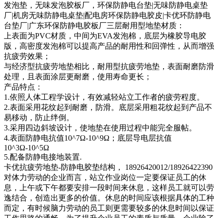
发泡垫，无味发泡胶板厂，环保防静电台垫|无味防静电桌垫
厂|机房无味防静电桌垫|配电房环保防静电胶皮|卡优环防静电
台垫厂|广东环保防静电胶板厂三层耐用型地垫材质：
上表面为PVC材质，中间为EVA发泡棉，底层为橡胶导电胶
版，高密度发泡棉可以提高产品的耐用性和回弹性，从而增强
抗疲劳效果；
与经济型抗疲劳地垫相比，耐用型抗疲劳地垫，表面耐磨防滑
处理，且表面涂层更耐磨，使用寿命更长；
产品特点：
1.依照人体工程学设计，有效减轻站立工作者的疲劳程度。
2.表面采用花纹起到耐磨，防滑。底层采用粗花纹起到产品不
易移动，防止绊倒。
3.采用四边斜坡设计，使地垫在使用过程中能完全服帖。
4.表面防静电抗值10^7Ω-10^9Ω；底层导电层抗值
10^3Ω-10^5Ω
5.配备防静电接地装置.
卡优抗疲劳地垫-防静电胶垫结构， 18926420012/18926422390
对体力劳动的企业而言，站立作业岗位一定要保证员工的休
息，上午或下午都要安排一段时间来休息，这样员工就可以劳
逸结合，创造出更多的价值。休息的时间应该根据具体的工种
而定，有时候脑力劳动的员工则更需要较多的休息时间以保证