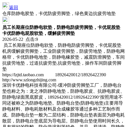
返回
仓库防静电胶垫，卡优防疲劳脚垫，绿色黄边抗疲劳地垫
员工长期座位防静电软垫，防静电防疲劳脚垫，卡优屁股垫
卡优防静电屁股软垫，缓解疲劳脚垫
2026-05-22 点击:9
员工长期座位防静电软垫，防静电防疲劳脚垫，卡优屁股垫
机房缓解疲劳脚垫，工业防疲劳脚垫，防疲劳地垫，防静电网
格帘，卡优防静电地垫，防静电橡胶垫，减震防滑脚垫，车间
抗疲劳地垫，过道抗疲劳垫,抗疲劳地垫，操作车间防疲劳脚
垫
https://lzjtd.taobao.com 18926420012/18926422390
http://www.szlongzhijing.com
深圳卡优静电科技有限公司-缓冲防疲劳脚垫工厂，防静电台
垫也称之为：龙之净防静电地垫，防静电胶皮、抗静电胶皮、
防静电绿面黑底胶皮，18926420012/18926422390‘按照用途不
同还被称之为防静电地垫。防静电台垫(防静电地垫)主要用导
静电材料、静电耗散材料及合成橡胶等通过多种工艺制作而
成。防静电台垫一般为二层结构，防静电台垫表面层为静电耗
散层，防静电台垫底层为导电层。防静电台垫使用时间长久，
具有很好的防酸、防化学溶剂等特色，并且，易清洗。防静电