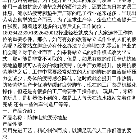
工作思路的通畅。为了提升企业员工的素质与质量，企业除了
使用一些如抗疲劳地垫之外的硬件之外，还要注意日常的员工
休息。流水防疲劳脚垫生产厂家的电子行业越来越多，呈现出
劳动密集型的生产而已，为了追求生产率，企业往往会提升工
作强度。随着越来越多的九零后走向工作岗位，
18926422390/18926420012择业轻松就成为了大家选择工作岗
位的重要条件。那么，如何有效的改善站立式作业的人们的疲
劳呢？经常站立脚疲劳有什么办法？怎样增加九零后们择业的
机会呢？对于企业而言，如果将站立式的操作模式改为坐立
式，那可能是非常不可取的，但是，如果有效的使用卡优抗疲
劳地垫那就可以有效的缓解疲劳，使生产效率提升。使用抗疲
劳地垫之后，工作中需要经常站立的人们的脚部的血液循环压
力会减少，身体的疲劳感会降低，这时候就会提升工作热情。
防疲劳垫生产卡优地垫缓解疲劳脚垫，现在的工厂都是机械化
操作，但还是有很多的工厂需要手工操作的。 玩具厂，零碎
的玩具，是机器做不到的，都是工人每天在流水线站立着任务
完成 还有一些汽车制造厂等等。
一、产品介绍：
产品名称：防静电抗疲劳地垫
产品性能:
采用先进工艺，精心制作而成，以满足现代人工作舒适的要
求。