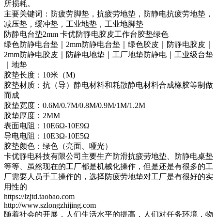
所损耗。
主要关键词：防疲劳脚垫，抗疲劳地垫，防静电抗疲劳地垫，
减压垫，缓冲垫，工业地垫，工业地脚垫
防静电台垫2mm 卡优防静电胶皮工作台胶垫绿色
绿色防静电台垫｜2mm防静电台垫｜绿色胶皮｜防静电胶皮｜
2mm防静电胶皮｜防静电地垫｜工厂地垫防静电｜工业级台垫
｜地垫
胶垫长度：10米（M)
胶垫材质：抗（导）静电材料和耗散静电材料合成橡胶等制做
而成
胶垫宽度：0.6M/0.7M/0.8M/0.9M/1M/1.2M
胶垫厚度：2MM
表面电阻：10E6Ω-10E9Ω
导电电阻：10E3Ω-10E5Ω
胶垫颜色：绿色（亮面、哑光）
卡优静电科技有限公司主要生产防滑抗疲劳地垫、防静电桌垫
等等、虽然现在的工厂都是机械化操作，但是还是有很多的工
厂需要人员手工操作的，选择防疲劳地垫对工厂是有很好的实
用性的
https://lzjtd.taobao.com
http://www.szlongzhijing.com
随着社会的开展，人们生活水平的提高，人们对任务环境，物