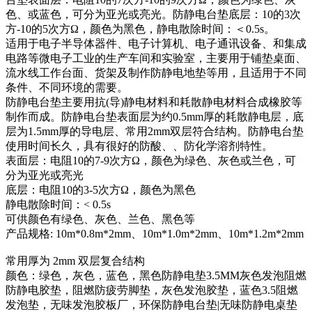
色、或蓝色，可分为亚光或亮光。防静电台垫底层：10的3次
方-10的5次方Ω，颜色为黑色，静电散除时间：＜0.5s。
适用于电子半导体器件、电子计算机、电子通讯设备、和集成
电路等微电子工业的生产车间和实验室，主要用于铺垫桌面、
流水线工作台面、货架及制作防静电地垫等用，且适用于不同
条件、不同环境的需要。
防静电台垫主要用抗(导)静电材料和耗散静电材料合成橡胶等
制作而成。防静电台垫表面层为约0.5mm厚的耗散静电层，底
层为1.5mm厚的导电层、常用2mm双层符合结构。防静电台垫
使用时间长久，具有很好的防酸、、防化学溶剂特性。
表面层：电阻10的7-9次方Ω，颜色为绿色、灰色或兰色，可
分为亚光或亮光
底层：电阻10的3-5次方Ω，颜色为黑色
静电散除时间：< 0.5s
可供颜色有绿色、灰色、兰色、黑色等
产品规格: 10m*0.8m*2mm、10m*1.0m*2mm、10m*1.2m*2mm
常用厚为 2mm 双层复合结构
颜色：绿色，灰色，蓝色，黑色防静电垫3.5MM灰色发泡阻燃
防静电胶垫，阻燃防疲劳脚垫，灰色发泡胶垫，蓝色3.5阻燃
发泡垫，无味发泡胶板厂，环保防静电台垫|无味防静电桌垫