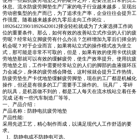
使用一些如抗疲劳地垫之外的硬件之外，还要注意日常的员工
休息。流水防疲劳脚垫生产厂家的电子行业越来越多，呈现出
劳动密集型的生产而已，为了追求生产率，企业往往会提升工
作强度。随着越来越多的九零后走向工作岗位，
18926422390/18926420012择业轻松就成为了大家选择工作岗
位的重要条件。那么，如何有效的改善站立式作业的人们的疲
劳呢？经常站立脚疲劳有什么办法？怎样增加九零后们择业的
机会呢？对于企业而言，如果将站立式的操作模式改为坐立
式，那可能是非常不可取的，但是，如果有效的使用卡优抗疲
劳地垫那就可以有效的缓解疲劳，使生产效率提升。使用抗疲
劳地垫之后，工作中需要经常站立的人们的脚部的血液循环压
力会减少，身体的疲劳感会降低，这时候就会提升工作热情。
防疲劳垫生产卡优地垫缓解疲劳脚垫，现在的工厂都是机械化
操作，但还是有很多的工厂需要手工操作的。 玩具厂，零碎
的玩具，是机器做不到的，都是工人每天在流水线站立着任务
完成 还有一些汽车制造厂等等。
一、产品介绍：
产品名称：防静电抗疲劳地垫
产品性能:
采用先进工艺，精心制作而成，以满足现代人工作舒适的要
求。
1、防静电或不防静电可选。