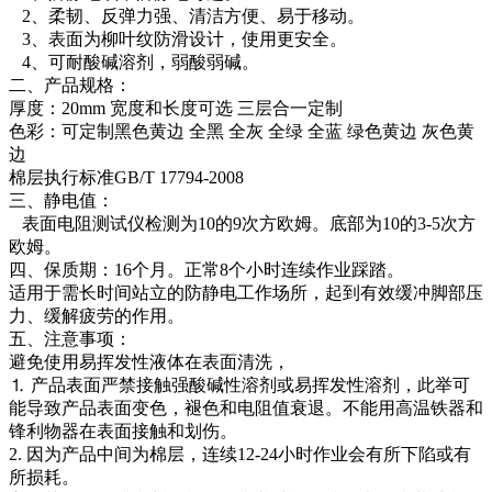
2、柔韧、反弹力强、清洁方便、易于移动。
3、表面为柳叶纹防滑设计，使用更安全。
4、可耐酸碱溶剂，弱酸弱碱。
二、产品规格：
厚度：20mm 宽度和长度可选 三层合一定制
色彩：可定制黑色黄边 全黑 全灰 全绿 全蓝 绿色黄边 灰色黄
边
棉层执行标准GB/T 17794-2008
三、静电值：
表面电阻测试仪检测为10的9次方欧姆。底部为10的3-5次方
欧姆。
四、保质期：16个月。正常8个小时连续作业踩踏。
适用于需长时间站立的防静电工作场所，起到有效缓冲脚部压
力、缓解疲劳的作用。
五、注意事项：
避免使用易挥发性液体在表面清洗，
⒈ 产品表面严禁接触强酸碱性溶剂或易挥发性溶剂，此举可
能导致产品表面变色，褪色和电阻值衰退。不能用高温铁器和
锋利物器在表面接触和划伤。
2. 因为产品中间为棉层，连续12-24小时作业会有所下陷或有
所损耗。