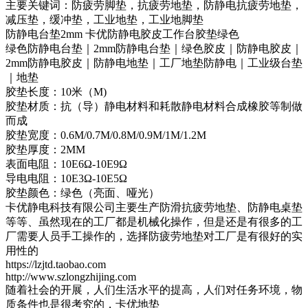
主要关键词：防疲劳脚垫，抗疲劳地垫，防静电抗疲劳地垫，
减压垫，缓冲垫，工业地垫，工业地脚垫
防静电台垫2mm 卡优防静电胶皮工作台胶垫绿色
绿色防静电台垫｜2mm防静电台垫｜绿色胶皮｜防静电胶皮｜
2mm防静电胶皮｜防静电地垫｜工厂地垫防静电｜工业级台垫
｜地垫
胶垫长度：10米（M)
胶垫材质：抗（导）静电材料和耗散静电材料合成橡胶等制做
而成
胶垫宽度：0.6M/0.7M/0.8M/0.9M/1M/1.2M
胶垫厚度：2MM
表面电阻：10E6Ω-10E9Ω
导电电阻：10E3Ω-10E5Ω
胶垫颜色：绿色（亮面、哑光）
卡优静电科技有限公司主要生产防滑抗疲劳地垫、防静电桌垫
等等、虽然现在的工厂都是机械化操作，但是还是有很多的工
厂需要人员手工操作的，选择防疲劳地垫对工厂是有很好的实
用性的
https://lzjtd.taobao.com
http://www.szlongzhijing.com
随着社会的开展，人们生活水平的提高，人们对任务环境，物
质条件也是很考究的，卡优地垫