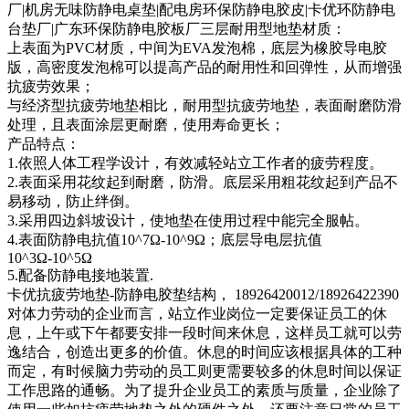
厂|机房无味防静电桌垫|配电房环保防静电胶皮|卡优环防静电
台垫厂|广东环保防静电胶板厂三层耐用型地垫材质：
上表面为PVC材质，中间为EVA发泡棉，底层为橡胶导电胶
版，高密度发泡棉可以提高产品的耐用性和回弹性，从而增强
抗疲劳效果；
与经济型抗疲劳地垫相比，耐用型抗疲劳地垫，表面耐磨防滑
处理，且表面涂层更耐磨，使用寿命更长；
产品特点：
1.依照人体工程学设计，有效减轻站立工作者的疲劳程度。
2.表面采用花纹起到耐磨，防滑。底层采用粗花纹起到产品不
易移动，防止绊倒。
3.采用四边斜坡设计，使地垫在使用过程中能完全服帖。
4.表面防静电抗值10^7Ω-10^9Ω；底层导电层抗值
10^3Ω-10^5Ω
5.配备防静电接地装置.
卡优抗疲劳地垫-防静电胶垫结构， 18926420012/18926422390
对体力劳动的企业而言，站立作业岗位一定要保证员工的休
息，上午或下午都要安排一段时间来休息，这样员工就可以劳
逸结合，创造出更多的价值。休息的时间应该根据具体的工种
而定，有时候脑力劳动的员工则更需要较多的休息时间以保证
工作思路的通畅。为了提升企业员工的素质与质量，企业除了