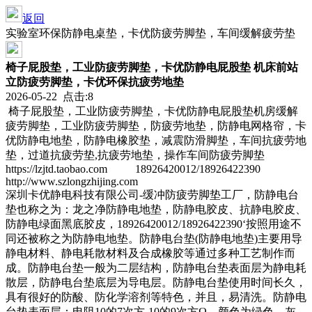
返回
实验室环保防静电桌垫，卡优防疲劳脚垫，车间缓解疲劳垫
椅子屁股垫，工业防疲劳脚垫，卡优防静电屁股垫 机床前站
立防疲劳脚垫，卡优环保抗疲劳地垫
2026-05-22 点击:8
椅子屁股垫，工业防疲劳脚垫，卡优防静电屁股垫机房缓解
疲劳脚垫，工业防疲劳脚垫，防疲劳地垫，防静电网格帘，卡
优防静电地垫，防静电橡胶垫，减震防滑脚垫，车间抗疲劳地
垫，过道抗疲劳垫,抗疲劳地垫，操作车间防疲劳脚垫
https://lzjtd.taobao.com 18926420012/18926422390
http://www.szlongzhijing.com
深圳卡优静电科技有限公司-缓冲防疲劳脚垫工厂，防静电台
垫也称之为：龙之净防静电地垫，防静电胶皮、抗静电胶皮、
防静电绿面黑底胶皮，18926420012/18926422390‘按照用途不
同还被称之为防静电地垫。防静电台垫(防静电地垫)主要用导
静电材料、静电耗散材料及合成橡胶等通过多种工艺制作而
成。防静电台垫一般为二层结构，防静电台垫表面层为静电耗
散层，防静电台垫底层为导电层。防静电台垫使用时间长久，
具有很好的防酸、防化学溶剂等特色，并且，易清洗。防静电
台垫表面层：电阻10的7次方-10的9次方Ω，颜色为绿色、灰