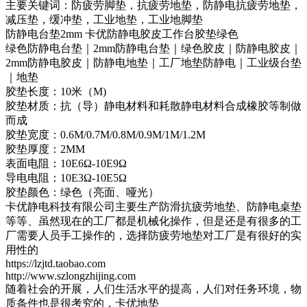
主要关键词：防疲劳脚垫，抗疲劳地垫，防静电抗疲劳地垫，
减压垫，缓冲垫，工业地垫，工业地脚垫
防静电台垫2mm 卡优防静电胶皮工作台胶垫绿色
绿色防静电台垫｜2mm防静电台垫｜绿色胶皮｜防静电胶皮｜
2mm防静电胶皮｜防静电地垫｜工厂地垫防静电｜工业级台垫
｜地垫
胶垫长度：10米（M)
胶垫材质：抗（导）静电材料和耗散静电材料合成橡胶等制做
而成
胶垫宽度：0.6M/0.7M/0.8M/0.9M/1M/1.2M
胶垫厚度：2MM
表面电阻：10E6Ω-10E9Ω
导电电阻：10E3Ω-10E5Ω
胶垫颜色：绿色（亮面、哑光）
卡优静电科技有限公司主要生产防滑抗疲劳地垫、防静电桌垫
等等、虽然现在的工厂都是机械化操作，但是还是有很多的工
厂需要人员手工操作的，选择防疲劳地垫对工厂是有很好的实
用性的
https://lzjtd.taobao.com
http://www.szlongzhijing.com
随着社会的开展，人们生活水平的提高，人们对任务环境，物
质条件也是很考究的，卡优地垫