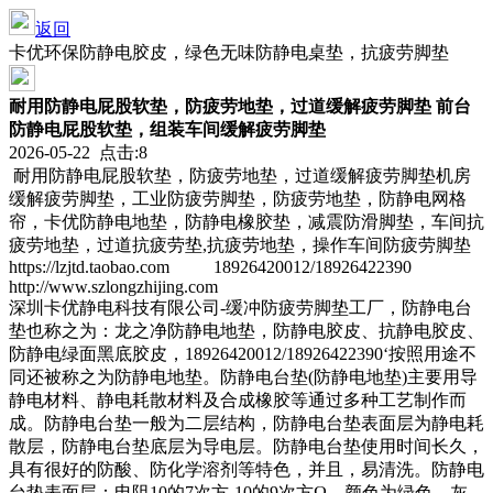
返回
卡优环保防静电胶皮，绿色无味防静电桌垫，抗疲劳脚垫
耐用防静电屁股软垫，防疲劳地垫，过道缓解疲劳脚垫 前台
防静电屁股软垫，组装车间缓解疲劳脚垫
2026-05-22 点击:8
耐用防静电屁股软垫，防疲劳地垫，过道缓解疲劳脚垫机房
缓解疲劳脚垫，工业防疲劳脚垫，防疲劳地垫，防静电网格
帘，卡优防静电地垫，防静电橡胶垫，减震防滑脚垫，车间抗
疲劳地垫，过道抗疲劳垫,抗疲劳地垫，操作车间防疲劳脚垫
https://lzjtd.taobao.com 18926420012/18926422390
http://www.szlongzhijing.com
深圳卡优静电科技有限公司-缓冲防疲劳脚垫工厂，防静电台
垫也称之为：龙之净防静电地垫，防静电胶皮、抗静电胶皮、
防静电绿面黑底胶皮，18926420012/18926422390‘按照用途不
同还被称之为防静电地垫。防静电台垫(防静电地垫)主要用导
静电材料、静电耗散材料及合成橡胶等通过多种工艺制作而
成。防静电台垫一般为二层结构，防静电台垫表面层为静电耗
散层，防静电台垫底层为导电层。防静电台垫使用时间长久，
具有很好的防酸、防化学溶剂等特色，并且，易清洗。防静电
台垫表面层：电阻10的7次方-10的9次方Ω，颜色为绿色、灰