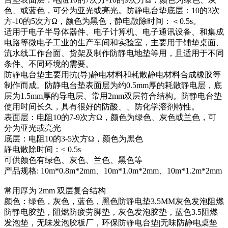
色、或蓝色，可分为亚光或亮光。防静电台垫底层：10的3次
方-10的5次方Ω，颜色为黑色，静电散除时间：＜0.5s。
适用于电子半导体器件、电子计算机、电子通讯设备、和集成
电路等微电子工业的生产车间和实验室，主要用于铺垫桌面、
流水线工作台面、货架及制作防静电地垫等用，且适用于不同
条件、不同环境的需要。
防静电台垫主要用抗(导)静电材料和耗散静电材料合成橡胶等
制作而成。防静电台垫表面层为约0.5mm厚的耗散静电层，底
层为1.5mm厚的导电层、常用2mm双层符合结构。防静电台垫
使用时间长久，具有很好的防酸、、防化学溶剂特性。
表面层：电阻10的7-9次方Ω，颜色为绿色、灰色或兰色，可
分为亚光或亮光
底层：电阻10的3-5次方Ω，颜色为黑色
静电散除时间：< 0.5s
可供颜色有绿色、灰色、兰色、黑色等
产品规格: 10m*0.8m*2mm、10m*1.0m*2mm、10m*1.2m*2mm
常用厚为 2mm 双层复合结构
颜色：绿色，灰色，蓝色，黑色防静电垫3.5MM灰色发泡阻燃
防静电胶垫，阻燃防疲劳脚垫，灰色发泡胶垫，蓝色3.5阻燃
发泡垫，无味发泡胶板厂，环保防静电台垫|无味防静电桌垫