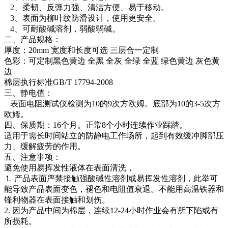
2、柔韧、反弹力强、清洁方便、易于移动。
3、表面为柳叶纹防滑设计，使用更安全。
4、可耐酸碱溶剂，弱酸弱碱。
二、产品规格：
厚度：20mm 宽度和长度可选 三层合一定制
色彩：可定制黑色黄边 全黑 全灰 全绿 全蓝 绿色黄边 灰色黄
边
棉层执行标准GB/T 17794-2008
三、静电值：
表面电阻测试仪检测为10的9次方欧姆。底部为10的3-5次方
欧姆。
四、保质期：16个月。正常8个小时连续作业踩踏。
适用于需长时间站立的防静电工作场所，起到有效缓冲脚部压
力、缓解疲劳的作用。
五、注意事项：
避免使用易挥发性液体在表面清洗，
⒈ 产品表面严禁接触强酸碱性溶剂或易挥发性溶剂，此举可
能导致产品表面变色，褪色和电阻值衰退。不能用高温铁器和
锋利物器在表面接触和划伤。
2. 因为产品中间为棉层，连续12-24小时作业会有所下陷或有
所损耗。