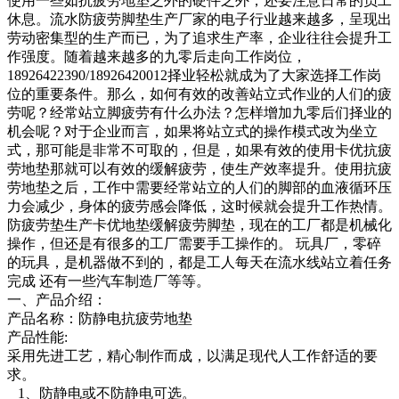
使用一些如抗疲劳地垫之外的硬件之外，还要注意日常的员工
休息。流水防疲劳脚垫生产厂家的电子行业越来越多，呈现出
劳动密集型的生产而已，为了追求生产率，企业往往会提升工
作强度。随着越来越多的九零后走向工作岗位，
18926422390/18926420012择业轻松就成为了大家选择工作岗
位的重要条件。那么，如何有效的改善站立式作业的人们的疲
劳呢？经常站立脚疲劳有什么办法？怎样增加九零后们择业的
机会呢？对于企业而言，如果将站立式的操作模式改为坐立
式，那可能是非常不可取的，但是，如果有效的使用卡优抗疲
劳地垫那就可以有效的缓解疲劳，使生产效率提升。使用抗疲
劳地垫之后，工作中需要经常站立的人们的脚部的血液循环压
力会减少，身体的疲劳感会降低，这时候就会提升工作热情。
防疲劳垫生产卡优地垫缓解疲劳脚垫，现在的工厂都是机械化
操作，但还是有很多的工厂需要手工操作的。 玩具厂，零碎
的玩具，是机器做不到的，都是工人每天在流水线站立着任务
完成 还有一些汽车制造厂等等。
一、产品介绍：
产品名称：防静电抗疲劳地垫
产品性能:
采用先进工艺，精心制作而成，以满足现代人工作舒适的要
求。
1、防静电或不防静电可选。