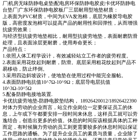
厂|机房无味防静电桌垫|配电房环保防静电胶皮|卡优环防静电
台垫厂|广东环保防静电胶板厂三层耐用型地垫材质：
上表面为PVC材质，中间为EVA发泡棉，底层为橡胶导电胶
版，高密度发泡棉可以提高产品的耐用性和回弹性，从而增强
抗疲劳效果；
与经济型抗疲劳地垫相比，耐用型抗疲劳地垫，表面耐磨防滑
处理，且表面涂层更耐磨，使用寿命更长；
产品特点：
1.依照人体工程学设计，有效减轻站立工作者的疲劳程度。
2.表面采用花纹起到耐磨，防滑。底层采用粗花纹起到产品不
易移动，防止绊倒。
3.采用四边斜坡设计，使地垫在使用过程中能完全服帖。
4.表面防静电抗值10^7Ω-10^9Ω；底层导电层抗值
10^3Ω-10^5Ω
5.配备防静电接地装置.
卡优抗疲劳地垫-防静电胶垫结构， 18926420012/18926422390
对体力劳动的企业而言，站立作业岗位一定要保证员工的休
息，上午或下午都要安排一段时间来休息，这样员工就可以劳
逸结合，创造出更多的价值。休息的时间应该根据具体的工种
而定，有时候脑力劳动的员工则更需要较多的休息时间以保证
工作思路的通畅。为了提升企业员工的素质与质量，企业除了